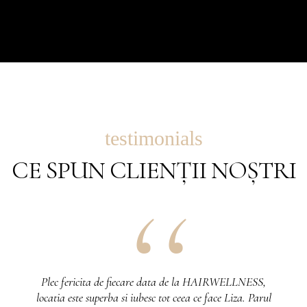
testimonials
CE SPUN CLIENȚII NOȘTRI
Plec fericita de fiecare data de la HAIRWELLNESS,
locatia este superba si iubesc tot ceea ce face Liza. Parul