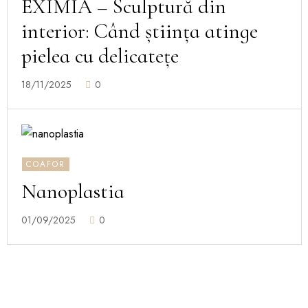
EXIMIA – Sculptură din
interior: Când știința atinge
pielea cu delicatețe
18/11/2025
0
COAFOR
Nanoplastia
01/09/2025
0