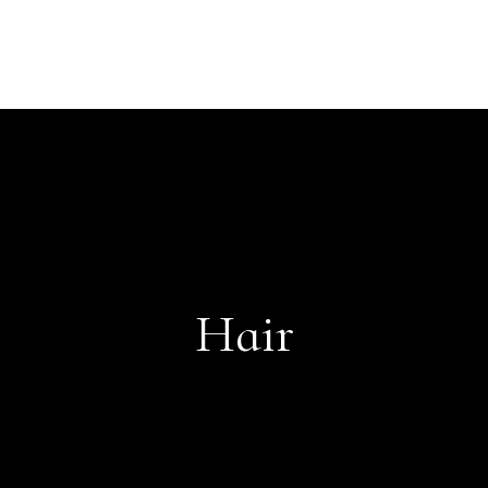
Acasă
Shop
Locatii
Preturi
Despre Noi
Blog
Contact
Hair